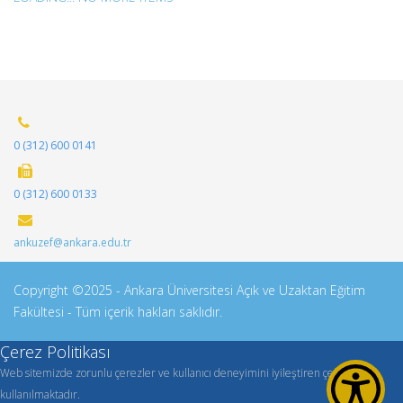
0 (312) 600 0141
0 (312) 600 0133
ankuzef@ankara.edu.tr
Copyright ©2025 - Ankara Üniversitesi Açık ve Uzaktan Eğitim
Fakültesi - Tüm içerik hakları saklıdır.
Çerez Politikası
Web sitemizde zorunlu çerezler ve kullanıcı deneyimini iyileştiren çerezler
kullanılmaktadır.