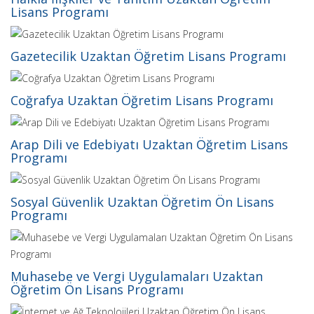
Lisans Programı
+
/".
This
Gazetecilik Uzaktan Öğretim Lisans Programı
shortcut
activates
the
Coğrafya Uzaktan Öğretim Lisans Programı
screen
reader
Arap Dili ve Edebiyatı Uzaktan Öğretim Lisans
to
Programı
help
you
navigate
Sosyal Güvenlik Uzaktan Öğretim Ön Lisans
Programı
and
interact
with
the
Muhasebe ve Vergi Uygulamaları Uzaktan
content.
Öğretim Ön Lisans Programı