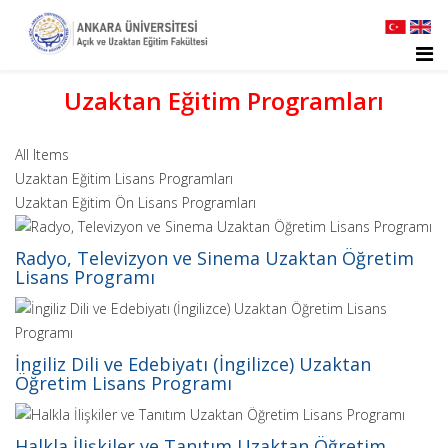
Welcome
to
All
in
Uzaktan Eğitim Programları
One
Accessibility
screen
All Items
reader.
Uzaktan Eğitim Lisans Programları
To
Uzaktan Eğitim Ön Lisans Programları
start
the
Radyo, Televizyon ve Sinema Uzaktan Öğretim
All
Lisans Programı
in
One
Accessibility
İngiliz Dili ve Edebiyatı (İngilizce) Uzaktan
screen
Öğretim Lisans Programı
reader,
press
"Ctrl
Halkla İlişkiler ve Tanıtım Uzaktan Öğretim