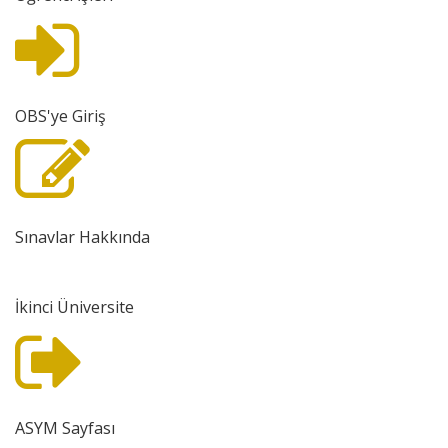
+
/".
This
shortcut
activates
OBS'ye Giriş
the
screen
reader
to
help
Sınavlar Hakkında
you
navigate
İkinci Üniversite
and
interact
with
the
content.
ASYM Sayfası