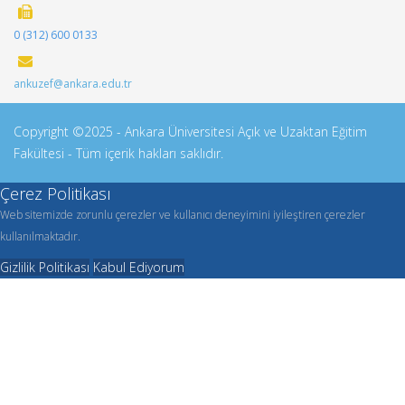
0 (312) 600 0133
ankuzef@ankara.edu.tr
Copyright ©2025 - Ankara Üniversitesi Açık ve Uzaktan Eğitim
Fakültesi - Tüm içerik hakları saklıdır.
Çerez Politikası
Web sitemizde zorunlu çerezler ve kullanıcı deneyimini iyileştiren çerezler
kullanılmaktadır.
Gizlilik Politikası
Kabul Ediyorum