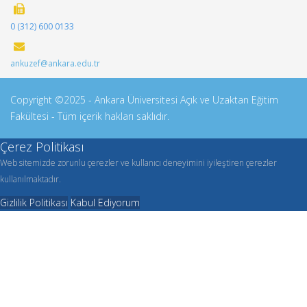
0 (312) 600 0133
ankuzef@ankara.edu.tr
Copyright ©2025 - Ankara Üniversitesi Açık ve Uzaktan Eğitim
Fakültesi - Tüm içerik hakları saklıdır.
Çerez Politikası
Web sitemizde zorunlu çerezler ve kullanıcı deneyimini iyileştiren çerezler
kullanılmaktadır.
Gizlilik Politikası
Kabul Ediyorum