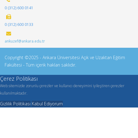
0 (312) 600 0141
0 (312) 600 0133
ankuzef@ankara.edu.tr
Copyright ©2025 - Ankara Üniversitesi Açık ve Uzaktan Eğitim
Fakültesi - Tüm içerik hakları saklıdır.
Çerez Politikası
Web sitemizde zorunlu çerezler ve kullanıcı deneyimini iyileştiren çerezler
kullanılmaktadır.
Gizlilik Politikası
Kabul Ediyorum