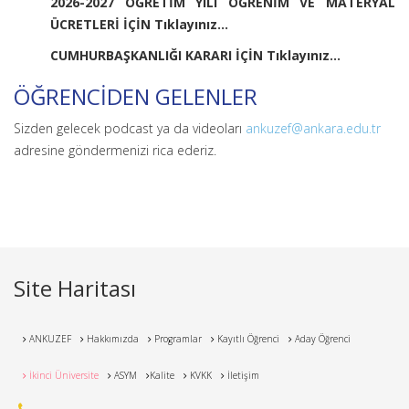
2026-2027 ÖĞRETİM YILI ÖĞRENİM VE MATERYAL
ÜCRETLERİ İÇİN Tıklayınız...
CUMHURBAŞKANLIĞI KARARI İÇİN Tıklayınız...
ÖĞRENCİDEN GELENLER
Sizden gelecek podcast ya da videoları
ankuzef@ankara.edu.tr
adresine göndermenizi rica ederiz.
Site Haritası
ANKUZEF
Hakkımızda
Programlar
Kayıtlı Öğrenci
Aday Öğrenci
İkinci Üniversite
ASYM
Kalite
KVKK
İletişim