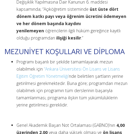
Değişiklik Yapılmasına Dair Kanunun 6. maddesi
kapsamında; “Açıköğretim sisteminde
üst üste dört
dönem katkı payı veya öğrenim ücretini ödemeyen
ve her dönem başında kaydını
yenilemeyen
öğrencilerin ilgili hüküm gereğince kayıtlı
olduğu programdan
ilişiği kesilir
.”
MEZUNİYET KOŞULLARI VE DİPLOMA
Programı başarılı bir şekilde tamamlayarak mezun
olabilmek için
“Ankara Üniversitesi Ön Lisans ve Lisans
Eğitim Öğretim Yönetmeliği’
nde belirtilen şartların yerine
getirilmesi gerekmektedir. Buna göre; programdan mezun
olabilmek için programın tüm derslerinin başarıyla
tamamlanması, programa ilişkin tüm yükümlülüklerin
yerine getirilmesi gereklidir.
Genel Akademik Başarı Not Ortalaması (GABNO)’nın
4,00
üzerinden 2,00
veya daha yüksek olması ve
ön lisans