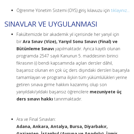
Öğrenme Yönetim Sistemi (OYS) giriş kılavuzu için
tıklayınız...
SINAVLAR VE UYGULANMASI
Fakültemizde bir akademik yıl içerisinde her yarıyıl için
bir
Ara Sınav (Vize), Yarıyıl Sonu Sınavı (Final) ve
Bütünleme Sınavı
yapılmaktadır. Ayrıca kayıtlı olunan
programda 2547 sayılı Kanunun 5. maddesinin birinci
fıkrasının (ı) bendi kapsamında açılan dersler dâhil,
başarısız olunan en çok üç ders dışındaki dersleri başarıyla
tamamlayan ve programa ilişkin tüm yükümlülükleri yerine
getiren sınava girme hakkını kazanmış olup son
yarıyıldaki/yıldaki başarısız öğrencilere
mezuniyete üç
ders sınavı hakkı
tanınmaktadır.
Ara ve Final Sınavları:
Adana, Ankara, Antalya, Bursa, Diyarbakır,
Gaziantep, İstanbul (Avrupa ve Anadolu), İzmir,